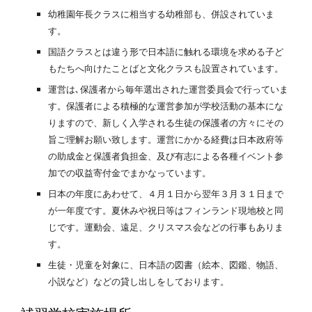
幼稚園年長クラスに相当する幼稚部も、併設されていま
す。
国語クラスとは違う形で日本語に触れる環境を求める子ど
もたちへ向けたことばと文化クラスも設置されています。
運営は､保護者から毎年選出された運営委員会で行っていま
す。保護者による積極的な運営参加が学校活動の基本にな
りますので、新しく入学される生徒の保護者の方々にその
旨ご理解お願い致します。運営にかかる経費は日本政府等
の助成金と保護者負担金、及び有志による各種イベント参
加での収益寄付金でまかなっています。
日本の年度にあわせて、４月１日から翌年３月３１日まで
が一年度です。夏休みや祝日等はフィンランド現地校と同
じです。運動会、遠足、クリスマス会などの行事もありま
す。
生徒・児童を対象に、日本語の図書（絵本、図鑑、物語、
小説など）などの貸し出しをしております。