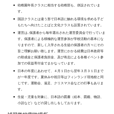
幼稚園年長クラスに相当する幼稚部も、併設されていま
す。
国語クラスとは違う形で日本語に触れる環境を求める子ど
もたちへ向けたことばと文化クラスも設置されています。
運営は､保護者から毎年選出された運営委員会で行っていま
す。保護者による積極的な運営参加が学校活動の基本にな
りますので、新しく入学される生徒の保護者の方々にその
旨ご理解お願い致します。運営にかかる経費は日本政府等
の助成金と保護者負担金、及び有志による各種イベント参
加での収益寄付金でまかなっています。
日本の年度にあわせて、４月１日から翌年３月３１日まで
が一年度です。夏休みや祝日等はフィンランド現地校と同
じです。運動会、遠足、クリスマス会などの行事もありま
す。
生徒・児童を対象に、日本語の図書（絵本、図鑑、物語、
小説など）などの貸し出しをしております。